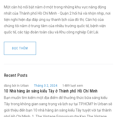
Một căn hộ nổi bật nằm ở một trong những khu vực năng động
nhất của Thành phố Hồ Chí Minh - Quận 2 hối hả và nhộn nhịp, nơi
tiện nghi hiện đại đáp ứng sự thanh lịch của đô thị. Căn hộ của
chúng tôi nằm ở trung tâm của nhiều trường quốc tế, bệnh viện
quốc tế, các tập đoàn toàn cầu và Khu công nghiệp Cát Lái.
ĐỌC THÊM
Recent Posts
đăng bởi In Urban
Tháng 3 2, 2024
1489 lượt xem
10 Nhà hàng ăn sáng kiểu Tây ở Thành phố Hồ Chí Minh
Bạn muốn tìm kiếm một địa điểm để thưởng thức bữa sáng kiểu
Tây trong không gian sang trọng và lịch sự tại TP.HCM? In Urban sẽ
giới thiệu đến bạn 10 nhà hàng ăn sáng kiểu Tây tuyệt vời tại thành
phố Hồ Chí Minh. 1. The Vintage Emporium Đa Kao The Vintage