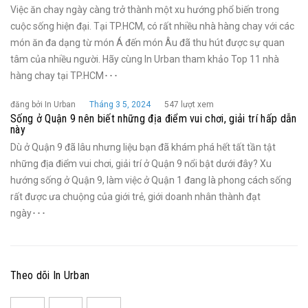
Việc ăn chay ngày càng trở thành một xu hướng phổ biến trong
cuộc sống hiện đại. Tại TP.HCM, có rất nhiều nhà hàng chay với các
món ăn đa dạng từ món Á đến món Âu đã thu hút được sự quan
tâm của nhiều người. Hãy cùng In Urban tham khảo Top 11 nhà
hàng chay tại TP.HCM･･･
đăng bởi In Urban
Tháng 3 5, 2024
547 lượt xem
Sống ở Quận 9 nên biết những địa điểm vui chơi, giải trí hấp dẫn
này
Dù ở Quận 9 đã lâu nhưng liệu bạn đã khám phá hết tất tần tật
những địa điểm vui chơi, giải trí ở Quận 9 nổi bật dưới đây? Xu
hướng sống ở Quận 9, làm việc ở Quận 1 đang là phong cách sống
rất được ưa chuộng của giới trẻ, giới doanh nhân thành đạt
ngày･･･
Theo dõi In Urban