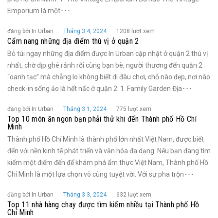
Emporium là một･･･
đăng bởi In Urban
Tháng 3 4, 2024
1208 lượt xem
Cẩm nang những địa điểm thú vị ở quận 2
Bỏ túi ngay những địa điểm được In Urban cập nhật ở quận 2 thú vị
nhất, chờ dịp ghé rảnh rỗi cùng bạn bè, người thương đến quận 2
“oanh tạc” mà chẳng lo không biết đi đâu chơi, chỗ nào đẹp, nơi nào
check-in sống ảo là hết nấc ở quận 2. 1. Family Garden Địa･･･
đăng bởi In Urban
Tháng 3 1, 2024
775 lượt xem
Top 10 món ăn ngon bạn phải thử khi đến Thành phố Hồ Chí
Minh
Thành phố Hồ Chí Minh là thành phố lớn nhất Việt Nam, được biết
đến với nền kinh tế phát triển và văn hóa đa dạng. Nếu bạn đang tìm
kiếm một điểm đến để khám phá ẩm thực Việt Nam, Thành phố Hồ
Chí Minh là một lựa chọn vô cùng tuyệt vời. Với sự pha trộn･･･
đăng bởi In Urban
Tháng 3 3, 2024
632 lượt xem
Top 11 nhà hàng chay được tìm kiếm nhiều tại Thành phố Hồ
Chí Minh